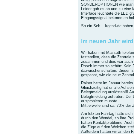
SONDEROPTIONEN wie man es vo
Leider gab es ab und zu eine M
Interface leuchtete die LED g
Eingangssignal bekommen haben
So ein Sch... Irgendwie haben
Im neuen Jahr wird 
Wir haben mit Massoth telefon
feststellen, dass die Zentrale
zusammen und dies war auch d
Rosch immer so schön: Kein Pr
dazwischenschalten. Dieser ist
gespannt, wie die neue Zentrale
Rainer hatte im Januar berei
Gleichzeitig hat er alle Achsen
Belegtmeldung auslösten!!! A
Belegtmeldung auftraten. Der
ausprobieren musste.
Mittlerweile sind ca. 70% der
Am letzten Fahrtag hatte sich 
durch den Wendel, so ihre Pr
hatten Kontaktprobleme. Auch 
die Züge auf den Weichen ste
Außerdem hatten wir an den Fa