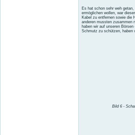
Es hat schon sehr weh getan, d
ermöglichen wollen, war dieser
Kabel zu entfernen sowie die
anderen mussten zusammen mit
haben wir auf unseren Börsen 
Schmutz zu schützen, haben w
Bild 6 - Sch