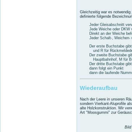
Gleichzeitig war es notwendig
definierte folgende Bezeichnun
Jeder Gleisabschnitt ve
Jede Weiche oder DKW v
Direkt an der Weiche b
Jeder Schalt-, Weichen-
Der erste Buchstabe gibt
und R für Rückmelded
Der zweite Buchstabe gib
Hauptbahnhof, M für B
Der dritte Buchstabe gibt
dann folgt ein Punkt
dann die laufende Numme
Wiederaufbau
Nach der Leere in unseren Rä
sondern Vierkant-Aluprofile al
alte Holzkonstruktion. Wir ve
Art "Moosgummi" zur Geräusch
Bild